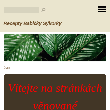
Recepty Babičky Sýkorky
Úvod
Vítejte na stránkách
věnované