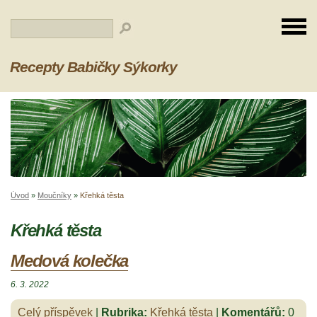
Recepty Babičky Sýkorky
Úvod
»
Moučníky
»
Křehká těsta
Křehká těsta
Medová kolečka
6. 3. 2022
Celý příspěvek
|
Rubrika:
Křehká těsta
|
Komentářů:
0