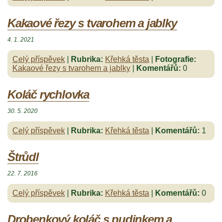
Kakaové řezy s tvarohem a jablky
4. 1. 2021
Celý příspěvek
|
Rubrika:
Křehká těsta
|
Fotografie:
Kakaové řezy s tvarohem a jablky
|
Komentářů:
0
Koláč rychlovka
30. 5. 2020
Celý příspěvek
|
Rubrika:
Křehká těsta
|
Komentářů:
1
Štrůdl
22. 7. 2016
Celý příspěvek
|
Rubrika:
Křehká těsta
|
Komentářů:
0
Drobenkový koláč s pudinkem a