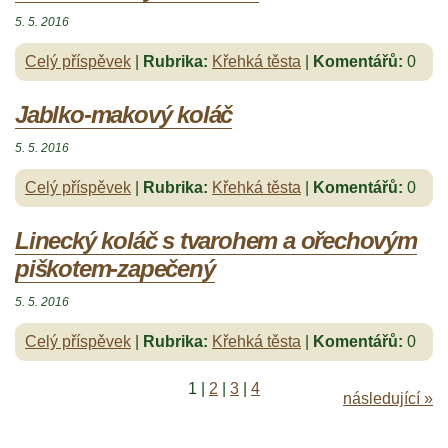
5. 5. 2016
Celý příspěvek
|
Rubrika:
Křehká těsta
|
Komentářů:
0
Jablko-makový koláč
5. 5. 2016
Celý příspěvek
|
Rubrika:
Křehká těsta
|
Komentářů:
0
Linecký koláč s tvarohem a ořechovým
piškotem-zapečený
5. 5. 2016
Celý příspěvek
|
Rubrika:
Křehká těsta
|
Komentářů:
0
1
|
2
|
3
|
4
následující »