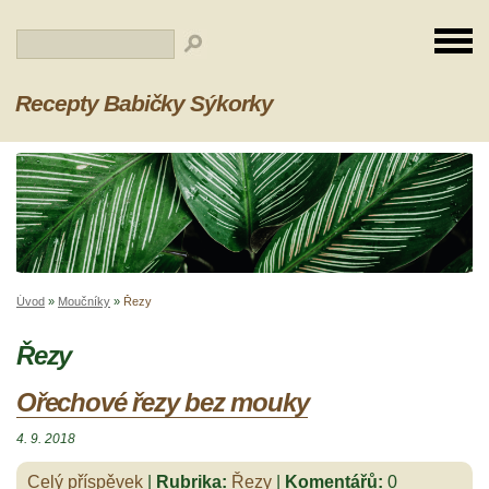
Recepty Babičky Sýkorky
Úvod
»
Moučníky
»
Řezy
Řezy
Ořechové řezy bez mouky
4. 9. 2018
Celý příspěvek
|
Rubrika:
Řezy
|
Komentářů:
0