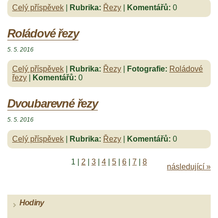
Celý příspěvek
|
Rubrika:
Řezy
|
Komentářů:
0
Roládové řezy
5. 5. 2016
Celý příspěvek
|
Rubrika:
Řezy
|
Fotografie:
Roládové
řezy
|
Komentářů:
0
Dvoubarevné řezy
5. 5. 2016
Celý příspěvek
|
Rubrika:
Řezy
|
Komentářů:
0
1
|
2
|
3
|
4
|
5
|
6
|
7
|
8
následující »
Hodiny