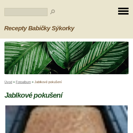
Recepty Babičky Sýkorky
Úvod
»
Fotoalbum
»
Jablkové pokušení
Jablkové pokušení