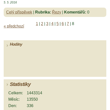
5. 5. 2016
Celý příspěvek
|
Rubrika:
Řezy
|
Komentářů:
0
1
|
2
|
3
|
4
|
5
|
6
|
7
|
8
« předchozí
Hodiny
Statistiky
Celkem:
1443314
Měsíc:
13550
Den:
336