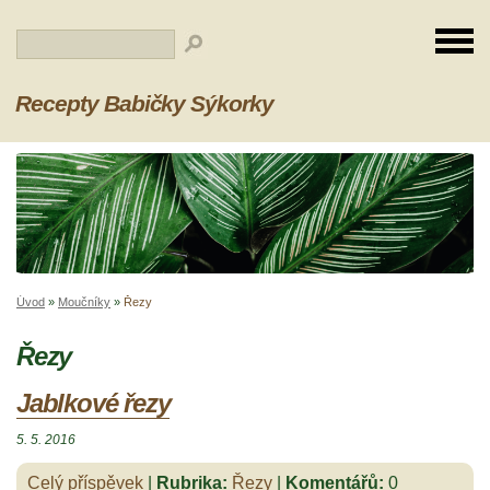
Recepty Babičky Sýkorky
Úvod
»
Moučníky
»
Řezy
Řezy
Jablkové řezy
5. 5. 2016
Celý příspěvek
|
Rubrika:
Řezy
|
Komentářů:
0