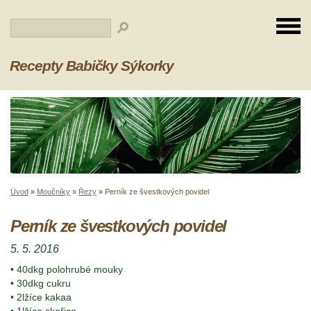
Recepty Babičky Sýkorky
Úvod
»
Moučníky
»
Řezy
»
Perník ze švestkových povidel
Perník ze švestkových povidel
5. 5. 2016
• 40dkg polohrubé mouky
• 30dkg cukru
• 2lžíce kakaa