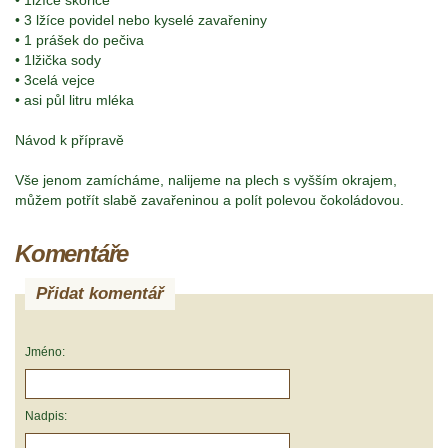
• 1lžíce skořice
• 3 lžíce povidel nebo kyselé zavařeniny
• 1 prášek do pečiva
• 1lžička sody
• 3celá vejce
• asi půl litru mléka
Návod k přípravě
Vše jenom zamícháme, nalijeme na plech s vyšším okrajem,
můžem potřít slabě zavařeninou a polít polevou čokoládovou.
Komentáře
Přidat komentář
Jméno:
Nadpis: