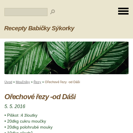
Recepty Babičky Sýkorky
Úvod
»
Moučníky
»
Řezy
»
Ořechové řezy -od Dáši
Ořechové řezy -od Dáši
5. 5. 2016
• Piškot :4 žloutky
• 20dkg cukru moučky
• 20dkg polohrubé mouky