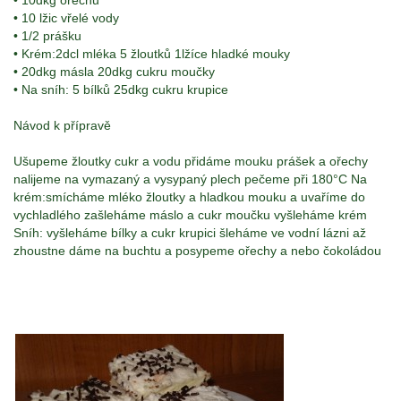
• 10dkg ořechů
• 10 lžic vřelé vody
• 1/2 prášku
• Krém:2dcl mléka 5 žloutků 1lžíce hladké mouky
• 20dkg másla 20dkg cukru moučky
• Na sníh: 5 bílků 25dkg cukru krupice
Návod k přípravě
Ušupeme žloutky cukr a vodu přidáme mouku prášek a ořechy
nalijeme na vymazaný a vysypaný plech pečeme při 180°C Na
krém:smícháme mléko žloutky a hladkou mouku a uvaříme do
vychladlého zašleháme máslo a cukr moučku vyšleháme krém
Sníh: vyšleháme bílky a cukr krupici šleháme ve vodní lázni až
zhoustne dáme na buchtu a posypeme ořechy a nebo čokoládou