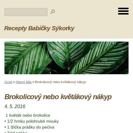
Recepty Babičky Sýkorky
Úvod
»
Hlavní jídla
»
Brokolicový nebo květákový nákyp
Brokolicový nebo květákový nákyp
4. 5. 2016
1 květák nebo brokolice
• 1/2 hrnku polohrubé mouky
• 1 lžička prášku do pečiva