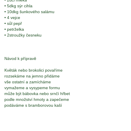
• 2dcl mléka
• 5dkg sýr cihla
• 10dkg šunkového salámu
• 4 vejce
• sůl pepř
• petrželka
• 2stroužky česneku
Návod k přípravě
Květák nebo brokolici povaříme
rozsekáme na jemno přidáme
vše ostatní a zamícháme
vymažeme a vysypeme formu
může být bábovka nebo srnčí hřbet
podle množství hmoty a zapečeme
podáváme s bramborovou kaší