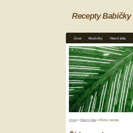
Recepty Babičky
Úvod
Moučníky
Hlavní jídla
Úvod
»
Hlavní jídla
»
Řízky naruby