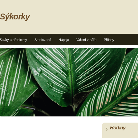
 Sýkorky
Saláty a předkrmy
Sterilované
Nápoje
Vaření v páře
Přílohy
Hodiny