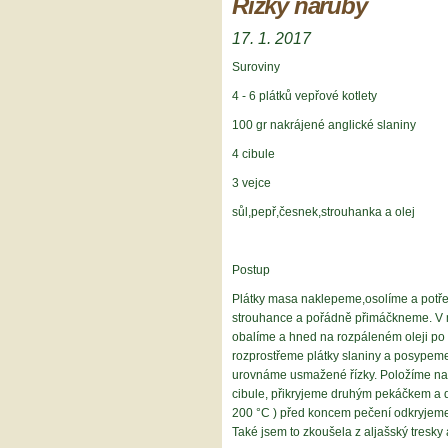
Řízky naruby
17. 1. 2017
Suroviny
4 - 6 plátků vepřové kotlety
100 gr nakrájené anglické slaniny
4 cibule
3 vejce
sůl,pepř,česnek,strouhanka a olej
Postup
Plátky masa naklepeme,osolíme a pot
strouhance a pořádně přimáčkneme. V 
obalíme a hned na rozpáleném oleji p
rozprostřeme plátky slaniny a posypeme
urovnáme usmažené řízky. Položíme na
cibule, přikryjeme druhým pekáčkem a d
200 °C ) před koncem pečení odkryjem
Také jsem to zkoušela z aljašský tresky 