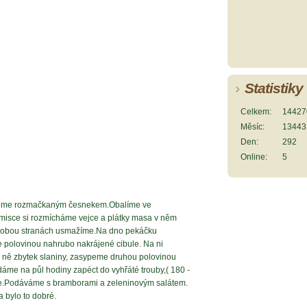
Statistiky
Celkem:
14427
Měsíc:
13443
Den:
292
Online:
5
řeme rozmačkaným česnekem.Obalíme ve
misce si rozmícháme vejce a plátky masa v něm
o obou stranách usmažíme.Na dno pekáčku
 polovinou nahrubo nakrájené cibule. Na ni
 ně zbytek slaniny, zasypeme druhou polovinou
áme na půl hodiny zapéct do vyhřáté trouby,( 180 -
e.Podáváme s bramborami a zeleninovým salátem.
a bylo to dobré.