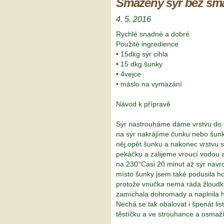
Smažený sýr bez sma
4. 5. 2016
Rychlé snadné a dobré
Použité ingredience
• 15dkg sýr cihla
• 15 dkg šunky
• 4vejce
• máslo na vymazání
Návod k přípravě
Sýr nastrouháme dáme vrstvu do
na sýr nakrájíme čunku nebo šun
něj opět šunku a nakonec vrstvu 
pekáčku a zalijeme vroucí vodou 
na 230°Casi 20 minut až sýr nav
místo šunky jsem také podusila ho
protože vnučka nemá ráda žloudky
zamíchala dohromady a naplnila h
Nechá se tak obalovat i špenát li
těstíčku a ve strouhance a osmaží