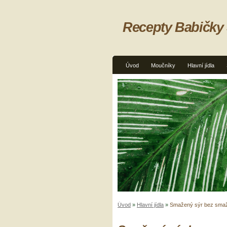
Recepty Babičky
Úvod
Moučníky
Hlavní jídla
Úvod
»
Hlavní jídla
»
Smažený sýr bez smaže