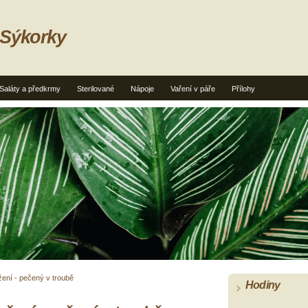
 Sýkorky
Saláty a předkrmy
Sterilované
Nápoje
Vaření v páře
Přílohy
ní - pečený v troubě
Hodiny