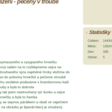
žení - pečený v troubě
Statistiky
Celkem:
14434
Měsíc:
13624
Den:
330
Online:
5
 vymazaného a vysypaného hrnečku
kový salám na to rozklepneme vejce na
strouhaného sýra naplněné hrnky vložíme do
asi do poloviny hrnečků a pečeme vtroubě
rchu zezlátne podáváme s bramborovou kaší
uby a byla to dobrota
 tak jsem nastrouhaný sýr šunku a vejce
rnečky a byla to ňamka .
sty se sepnou párátkem a obalí ve vaječném
 na obrázku je špenát který je smažený.