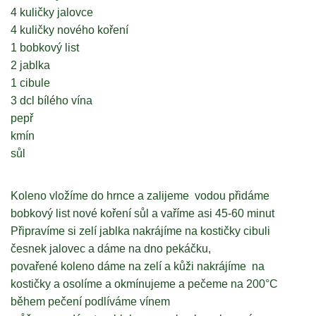
4 kuličky jalovce
4 kuličky nového koření
1 bobkový list
2 jablka
1 cibule
3 dcl bílého vína
pepř
kmín
sůl
Koleno vložíme do hrnce a zalijeme vodou přidáme
bobkový list nové koření sůl a vaříme asi 45-60 minut
Připravíme si zelí jablka nakrájíme na kostičky cibuli
česnek jalovec a dáme na dno pekáčku,
povařené koleno dáme na zelí a kůži nakrájíme na
kostičky a osolíme a okmínujeme a pečeme na 200°C
během pečení podlíváme vínem