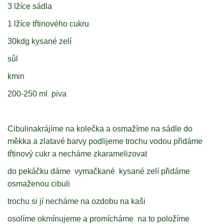
3 lžíce sádla
1 lžíce třtinového cukru
30kdg kysané zelí
sůl
kmin
200-250 ml piva
Cibulinakrájíme na kolečka a osmažíme na sádle do
měkka a zlatavé barvy podlijeme trochu vodou přidáme
třtinový cukr a necháme zkaramelizovat
do pekáčku dáme vymačkané kysané zelí přidáme
osmaženou cibuli
trochu si jí necháme na ozdobu na kaši
osolíme okmínujeme a promícháme na to položíme