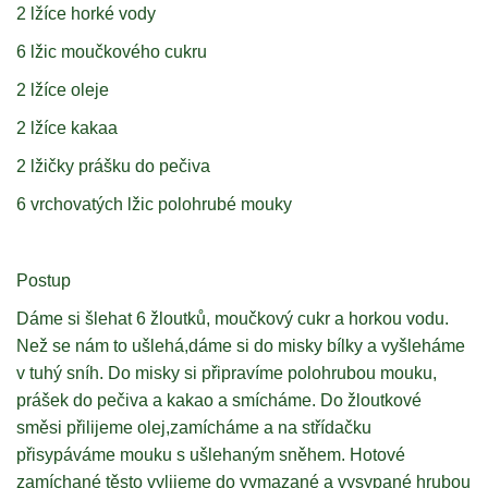
2 lžíce horké vody
6 lžic moučkového cukru
2 lžíce oleje
2 lžíce kakaa
2 lžičky prášku do pečiva
6 vrchovatých lžic polohrubé mouky
Postup
Dáme si šlehat 6 žloutků, moučkový cukr a horkou vodu.
Než se nám to ušlehá,dáme si do misky bílky a vyšleháme
v tuhý sníh. Do misky si připravíme polohrubou mouku,
prášek do pečiva a kakao a smícháme. Do žloutkové
směsi přilijeme olej,zamícháme a na střídačku
přisypáváme mouku s ušlehaným sněhem. Hotové
zamíchané těsto vylijeme do vymazané a vysypané hrubou