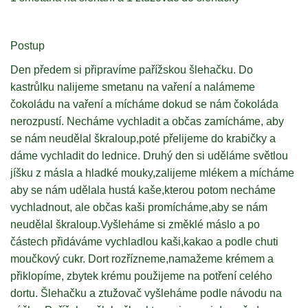
Postup
Den předem si připravíme pařížskou šlehačku. Do
kastrůlku nalijeme smetanu na vaření a nalámeme
čokoládu na vaření a mícháme dokud se nám čokoláda
nerozpustí. Necháme vychladit a občas zamícháme, aby
se nám neudělal škraloup,poté přelijeme do krabičky a
dáme vychladit do lednice. Druhý den si uděláme světlou
jíšku z másla a hladké mouky,zalijeme mlékem a mícháme
aby se nám udělala hustá kaše,kterou potom necháme
vychladnout, ale občas kaši promícháme,aby se nám
neudělal škraloup.Vyšleháme si změklé máslo a po
částech přidáváme vychladlou kaši,kakao a podle chuti
moučkový cukr. Dort rozřízneme,namažeme krémem a
přiklopíme, zbytek krému použijeme na potření celého
dortu. Šlehačku a ztužovač vyšleháme podle návodu na