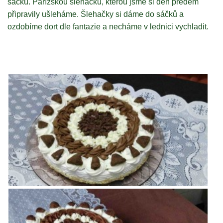
sáčku. Pařížskou šlehačku, kterou jsme si den předem
připravily ušleháme. Šlehačky si dáme do sáčků a
ozdobíme dort dle fantazie a necháme v lednici vychladit.