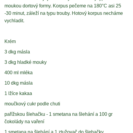
moukou dortový formy. Korpus pečeme na 180°C asi 25
-30 minut, záleží na typu trouby. Hotový korpus necháme
vychladit.
Krém
3 dkg másla
3 dkg hladké mouky
400 ml mléka
10 dkg másla
1 lžíce kakaa
moučkový cukr podle chuti
pařížskou šlehačku - 1 smetana na šlehání a 100 gr
čokolády na vaření
1 smetana na šlehání a 1 ztužovač do šlehačky