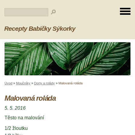
Recepty Babičky Sýkorky
Úvod
»
Moučníky
»
Dorty a rolády
»
Malovaná roláda
Malovaná roláda
5. 5. 2016
Těsto na malování
1/2 žloutku