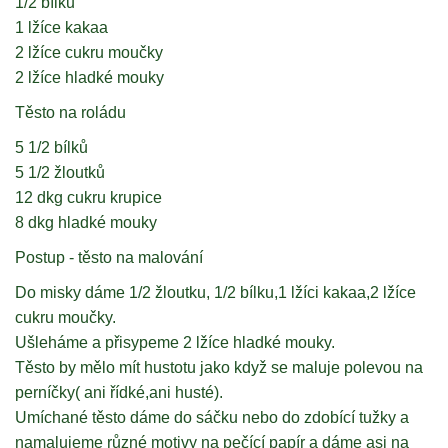
1/2 bílku
1 lžíce kakaa
2 lžíce cukru moučky
2 lžíce hladké mouky
Těsto na roládu
5 1/2 bílků
5 1/2 žloutků
12 dkg cukru krupice
8 dkg hladké mouky
Postup - těsto na malování
Do misky dáme 1/2 žloutku, 1/2 bílku,1 lžíci kakaa,2 lžíce
cukru moučky.
Ušleháme a přisypeme 2 lžíce hladké mouky.
Těsto by mělo mít hustotu jako když se maluje polevou na
perníčky( ani řídké,ani husté).
Umíchané těsto dáme do sáčku nebo do zdobící tužky a
namalujeme různé motivy na pečící papír a dáme asi na