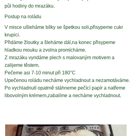
půl hodiny do mrazáku.
Postup na roládu
V misce ušleháme bílky se špetkou soli,přisypeme cukr
krupici.
Přidáme žloutky a šleháme dál,na konec přisypeme
hladkou mouku a zvolna promícháme.
Z mrazáku vyndáme plech s malovaným motivem a
zalijeme těstem.
Pečeme asi 7-10 minut při 180°C
Upečenou roládu necháme vychladnout a nezamotáváme.
Po vychladnutí opatrně stáhneme pečící papír a natřeme
libovolným krémem,zabalíme a necháme vychladnout.