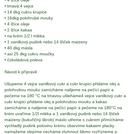
• 4 lžíce oleje
• tmavá:4 vejce
• 14 dkg cukru krupice
• 16dkg polohrubé mouky
• 4 lžíce oleje
• 2 lžíce kakaa
• na krém:1/2 l mléka
• 1 vanilkový pudink nebo 14 lžiček maizeny
• 40 dkg másla
• asi 25 dkg cukru moučky
• čokoládová poleva
Návod k přípravě
Ušupeme 4 vejce vanilkový cukr a cukr krupici přidáme olej a
polohrubou mouku zamícháme nalijeme na pečící papír a
pečeme na 180 °C na tmavou ušleháme4 vejce vanilkový cukr a
cukr krupici přidáme olej a polohrubou mouku a kakao
zamícháme a nalijeme na pečící papír a pečeme na 180°C na
krém uvaříme 1/2l mléka a 1 vanilkový pudink nebo 14 lžiček
maizeny (kukuřičný škrob) máslo utřeme s cukrem přimícháme
vychladlý pudink polovinu krému obarvíme kakaem placky
namažeme slepíme necháme ztuhnout šikmo rozřízneme a