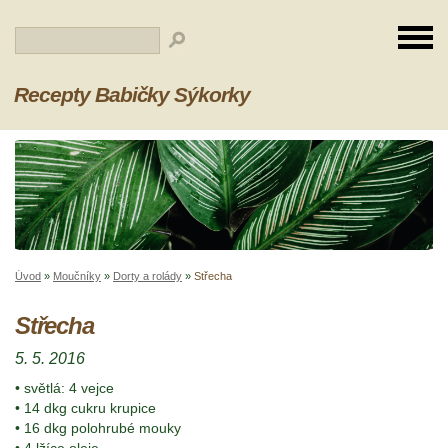
Recepty Babičky Sýkorky
Úvod
»
Moučníky
»
Dorty a rolády
»
Střecha
Střecha
5. 5. 2016
• světlá: 4 vejce
• 14 dkg cukru krupice
• 16 dkg polohrubé mouky