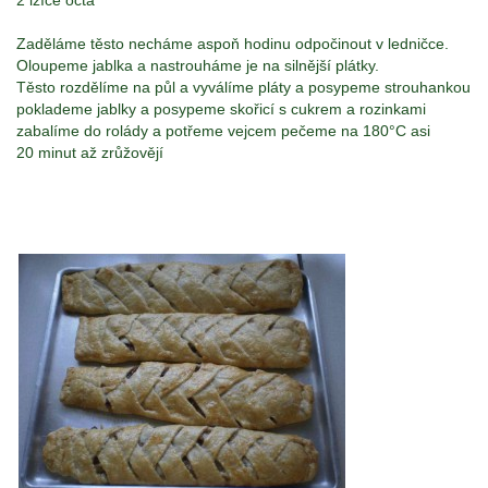
2 lžíce octa
Zaděláme těsto necháme aspoň hodinu odpočinout v ledničce.
Oloupeme jablka a nastrouháme je na silnější plátky.
Těsto rozdělíme na půl a vyválíme pláty a posypeme strouhankou
poklademe jablky a posypeme skořicí s cukrem a rozinkami
zabalíme do rolády a potřeme vejcem pečeme na 180°C asi
20 minut až zrůžovějí