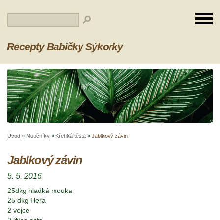
Recepty Babičky Sýkorky
Úvod
»
Moučníky
»
Křehká těsta
»
Jablkový závin
Jablkový závin
5. 5. 2016
25dkg hladká mouka
25 dkg Hera
2 vejce