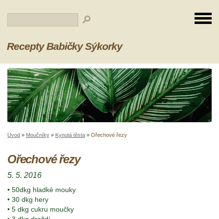
Recepty Babičky Sýkorky
Úvod
»
Moučníky
»
Kynutá těsta
»
Ořechové řezy
Ořechové řezy
5. 5. 2016
• 50dkg hladké mouky
• 30 dkg hery
• 5 dkg cukru moučky