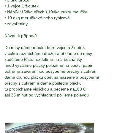
• 3 dkg droždí
• 1 vejce 1 žloutek
• NáplŇ.:15dkg ořechů 10dkg cukru moučky
• 10 dkg meruňkové nebo rybizové
• zavařeniny
Návod k přípravě
Do mísy dáme mouku heru vejce a žloutek
v cukru rozmícháme droždí a přidáme do mísy
zaděláme těsto rozdělíme na 3 bochánky
hned vyválíme placky položíme na pečící papír
potřeme zavařeninou posypeme ořechy s cukrem
dáme druhou placku opět namažeme a posypeme
ořechy s cukrem a dáme poslední placku
tu propícháme vidličkou a pečeme na180 C
asi 35 minut po vychladnutí polijeme polevou