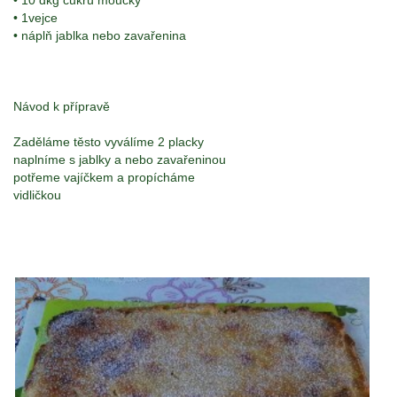
• 10 dkg cukru moučky
• 1vejce
• náplň jablka nebo zavařenina
Návod k přípravě
Zaděláme těsto vyválíme 2 placky
naplníme s jablky a nebo zavařeninou
potřeme vajíčkem a propícháme
vidličkou