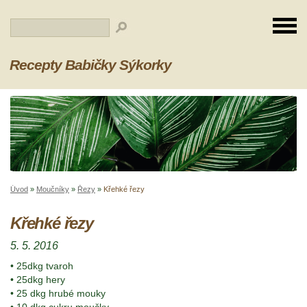
Recepty Babičky Sýkorky
Úvod
»
Moučníky
»
Řezy
»
Křehké řezy
Křehké řezy
5. 5. 2016
• 25dkg tvaroh
• 25dkg hery
• 25 dkg hrubé mouky