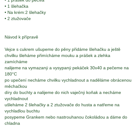
• 1 prášek do pečiva
• 1 šlehačka
• Na krém:2 šlehačky
• 2 ztužovače
Návod k přípravě
Vejce s cukrem ušupeme do pěny přidáme šlehačku a ještě
chvilku šleháme přimícháme mouku a prášek a zlehka
zamícháme
nalijeme na vymazaný a vysypaný pekáček 30x40 a pečeme na
180°C
po upečení necháme chvilku vychladnout a naděláme obrácenou
měchačkou
díry do buchty a nalijeme do nich vaječný koňak a necháme
vychladnout
ušleháme 2 šlehačky a 2 ztužovače do husta a natřeme na
vychladlou buchtu
posypeme Grankem nebo nastrouhanou čokoládou a dáme do
chladna