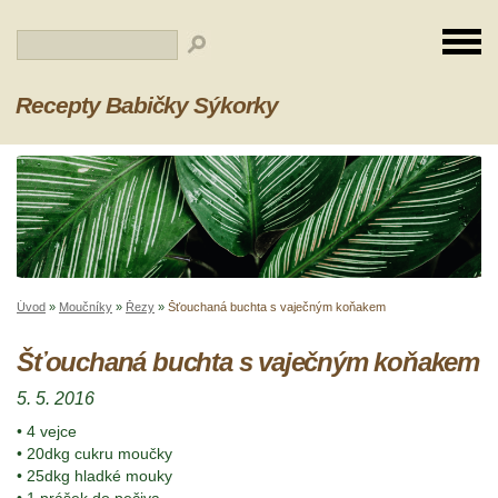
Recepty Babičky Sýkorky
Úvod
»
Moučníky
»
Řezy
»
Šťouchaná buchta s vaječným koňakem
Šťouchaná buchta s vaječným koňakem
5. 5. 2016
• 4 vejce
• 20dkg cukru moučky
• 25dkg hladké mouky