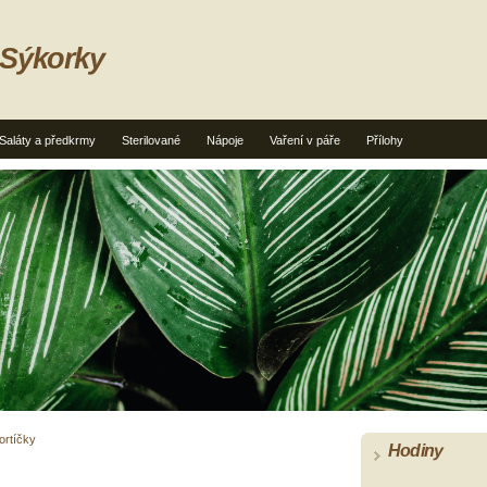
 Sýkorky
Saláty a předkrmy
Sterilované
Nápoje
Vaření v páře
Přílohy
ortíčky
Hodiny