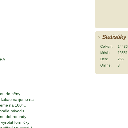
Statistiky
Celkem:
14436
Měsíc:
13551
ERA
Den:
255
Online:
3
dou do pěny
 kakao nalijeme na
ečeme na 180°C
 podle návodu
háme dohromady
 vyrobit formičky