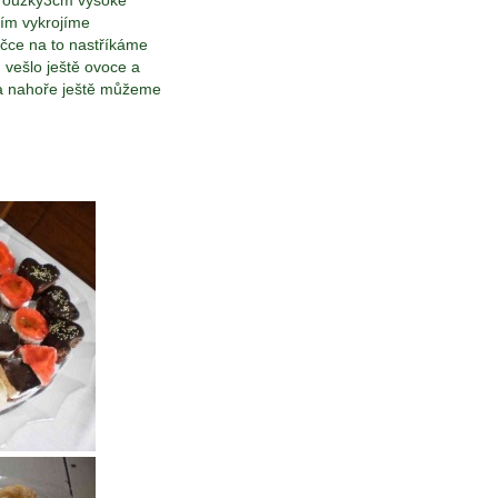
proužky3cm vysoké
tím vykrojíme
čce na to nastříkáme
 vešlo ještě ovoce a
va nahoře ještě můžeme