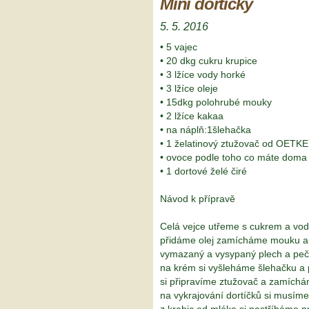
Mini dortíčky
5. 5. 2016
• 5 vajec
• 20 dkg cukru krupice
• 3 lžíce vody horké
• 3 lžíce oleje
• 15dkg polohrubé mouky
• 2 lžíce kakaa
• na náplň:1šlehačka
• 1 želatinový ztužovač od OETK
• ovoce podle toho co máte doma
• 1 dortové želé čiré
Návod k přípravě
Celá vejce utřeme s cukrem a vo
přidáme olej zamícháme mouku a
vymazaný a vysypaný plech a p
na krém si vyšleháme šlehačku a
si připravíme ztužovač a zamíc
na vykrajování dortíčků si musíme