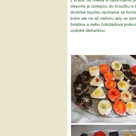
z krabic od mléka si nastříháme 
slepíme je izolepou do kroužku a 
dortíček buchtu necháme ve formi
krém ale ne až nahoru aby se tam
želatina a nebo čokoládová pole
ozdobit šlehačkou