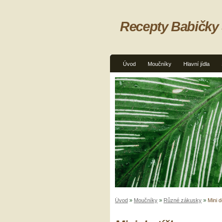
Recepty Babičky
Úvod
Moučníky
Hlavní jídla
Úvod
»
Moučníky
»
Různé zákusky
»
Mini d