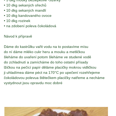
• 5 dkg mouky bezlepkové -Jizerky
• 10 dkg sekaných ořechů
• 10 dkg sekaných mandlí
• 10 dkg kandovaného ovoce
• 10 dkg rozinek
• na zdobení poleva čokoládová
Návod k přípravě
Dáme do kastrůlku vařit vodu na to postavíme mísu
do ní dáme mléko cukr heru a mouku a metličkou
šleháme do uvaření potom šleháme ve studené vodě
do zchladnutí a zamícháme do toho ostatní přísady
lžičkou na pečící papír děláme placičky mokrou vidličkou
ji uhladímea dáme péct na 170°C po upečení rozehřejeme
čokoládovou polevua štětečkem placičky natřeme a necháme
vystydnout jsou opravdu moc dobré