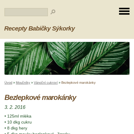
Recepty Babičky Sýkorky
Úvod
»
Moučníky
»
Vánoční cukroví
»
Bezlepkové marokánky
Bezlepkové marokánky
3. 2. 2016
• 125ml mléka
• 10 dkg cukru
• 8 dkg hery