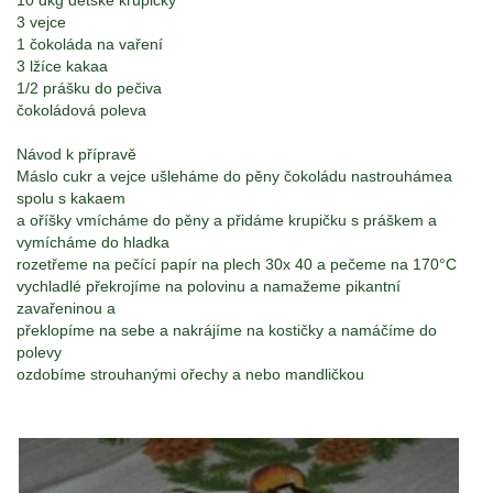
10 dkg dětské krupičky
3 vejce
1 čokoláda na vaření
3 lžíce kakaa
1/2 prášku do pečiva
čokoládová poleva
Návod k přípravě
Máslo cukr a vejce ušleháme do pěny čokoládu nastrouhámea
spolu s kakaem
a oříšky vmícháme do pěny a přidáme krupičku s práškem a
vymícháme do hladka
rozetřeme na pečící papír na plech 30x 40 a pečeme na 170°C
vychladlé překrojíme na polovinu a namažeme pikantní
zavařeninou a
překlopíme na sebe a nakrájíme na kostičky a namáčíme do
polevy
ozdobíme strouhanými ořechy a nebo mandličkou