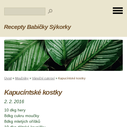
Recepty Babičky Sýkorky
Úvod
»
Moučníky
»
Vánoční cukroví
»
Kapucíntské kostky
Kapucíntské kostky
2. 2. 2016
10 dkg hery
8dkg cukru moučky
8dkg mletých oříšků