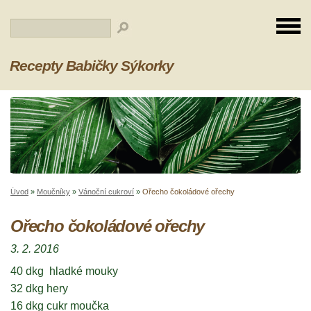
Recepty Babičky Sýkorky
Úvod
»
Moučníky
»
Vánoční cukroví
»
Ořecho čokoládové ořechy
Ořecho čokoládové ořechy
3. 2. 2016
40 dkg hladké mouky
32 dkg hery
16 dkg cukr moučka