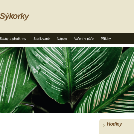
 Sýkorky
Saláty a předkrmy
Sterilované
Nápoje
Vaření v páře
Přílohy
Hodiny