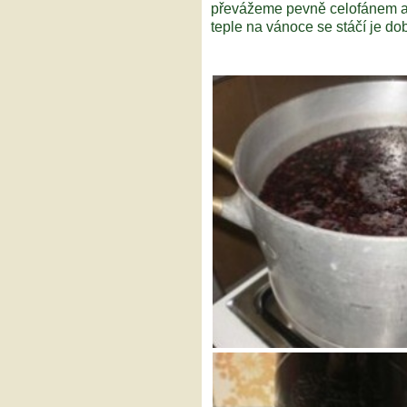
převážeme pevně celofánem a
teple na vánoce se stáčí je do