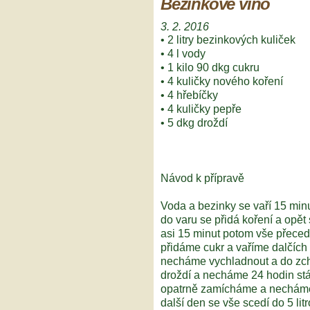
Bezinkové víno
3. 2. 2016
• 2 litry bezinkových kuliček
• 4 l vody
• 1 kilo 90 dkg cukru
• 4 kuličky nového koření
• 4 hřebíčky
• 4 kuličky pepře
• 5 dkg droždí
Návod k přípravě
Voda a bezinky se vaří 15 min
do varu se přidá koření a opět 
asi 15 minut potom vše přece
přidáme cukr a vaříme dalčích
necháme vychladnout a do z
droždí a necháme 24 hodin stá
opatrně zamícháme a necháme
další den se vše scedí do 5 lit