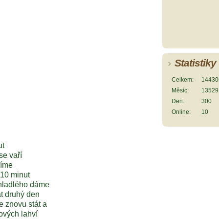
Statistiky
Celkem:
14430
Měsíc:
13529
Den:
300
Online:
10
ut
se vaří
díme
 10 minut
chladlého dáme
t druhý den
 znovu stát a
rových lahví