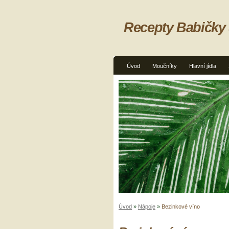
Recepty Babičky
Úvod
Moučníky
Hlavní jídla
Úvod
»
Nápoje
»
Bezinkové víno