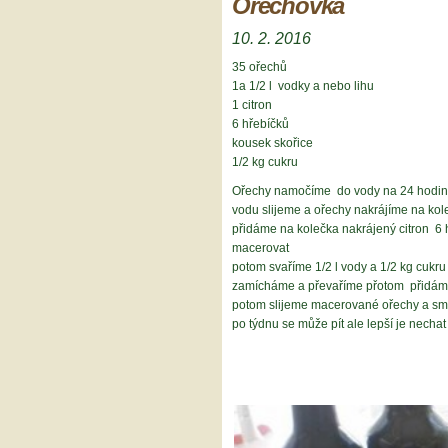
Ořechovka
10. 2. 2016
35 ořechů
1a 1/2 l vodky a nebo lihu
1 citron
6 hřebíčků
kousek skořice
1/2 kg cukru
Ořechy namočíme do vody na 24 hodi
vodu slijeme a ořechy nakrájíme na ko
přidáme na kolečka nakrájený citron 6
macerovat
potom svaříme 1/2 l vody a 1/2 kg cukr
zamícháme a převaříme přotom přidáme
potom slijeme macerované ořechy a smí
po týdnu se může pít ale lepší je nechat