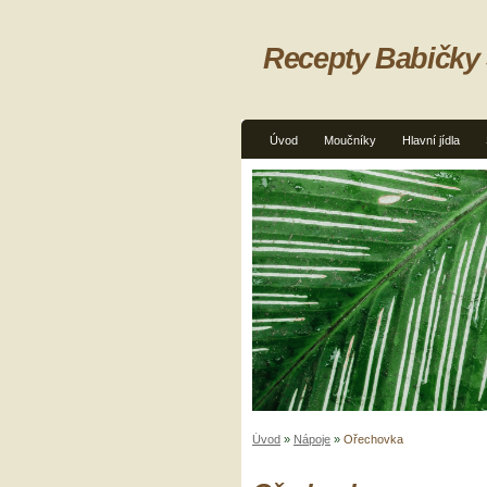
Recepty Babičky
Úvod
Moučníky
Hlavní jídla
Úvod
»
Nápoje
»
Ořechovka