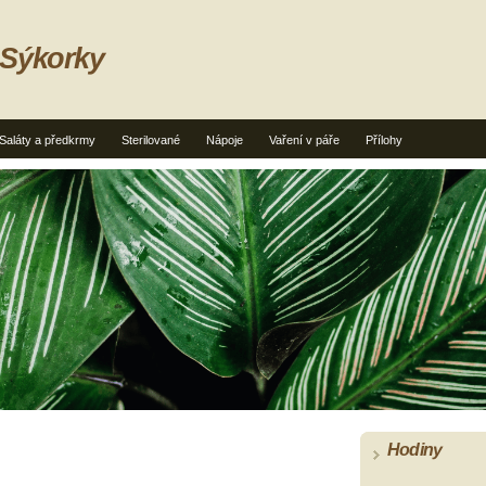
 Sýkorky
Saláty a předkrmy
Sterilované
Nápoje
Vaření v páře
Přílohy
Hodiny