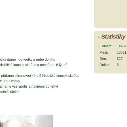
Statistiky
Celkem:
14432
Měsíc:
13511
n
Den:
327
lečka dáme do vodky a nebo do lihu
 hřebíčků kousek skořice a necháme 6 týdnů
Online:
6
u přidáme citronovou kůru 5 hřebíčků kousek skořice
 1/2 l vodky
cháme vše spolu a nalijeme do lehví
 měsíc uležet