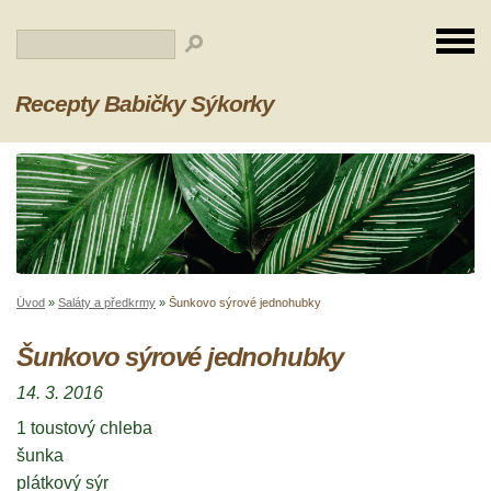
Recepty Babičky Sýkorky
Úvod
»
Saláty a předkrmy
»
Šunkovo sýrové jednohubky
Šunkovo sýrové jednohubky
14. 3. 2016
1 toustový chleba
šunka
plátkový sýr