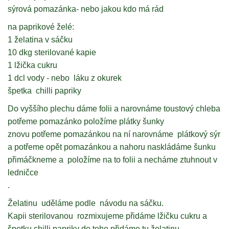
sýrová pomazánka- nebo jakou kdo má rád
na paprikové želé:
1 želatina v sáčku
10 dkg sterilované kapie
1 lžička cukru
1 dcl vody - nebo láku z okurek
špetka chilli papriky
Do vyššího plechu dáme folii a narovnáme toustový chleba
potřeme pomazánko položíme plátky šunky
znovu potřeme pomazánkou na ní narovnáme plátkový sýr
a potřeme opět pomazánkou a nahoru naskládáme šunku
přimáčkneme a položíme na to folii a necháme ztuhnout v
ledničce
.
Želatinu uděláme podle návodu na sáčku.
Kapii sterilovanou rozmixujeme přidáme lžičku cukru a
špetku chilli papriky do toho přidáme tu želatinu.