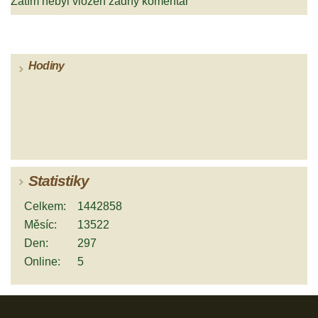
Zatím nebyl vložen žádný komentář
Hodiny
Statistiky
Celkem:
1442858
Měsíc:
13522
Den:
297
Online:
5