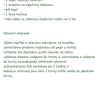
• 5 vajec natvrdo vařených
• 1 želatina na vaječnou tlačenku
• sůl pepř
• 1 lžíce hořčice
• slitý nálev ze zeleniny doplníme vodou na 3 dcl
Návod k přípravě
Salám vajíčka a zeleninu nakrájíme na kostičky
zamícháme přidáme majonézu sůl pepř a hořčici
můžeme dát dijonskou podle návodu na sáčku
uděláme želatinu nalijeme do hmoty a zamícháme a nalijeme
do formy na biskupský chlebíček vyložené
potravinářskou folií necháme asi 2 hodiny v
ledničce ztuhnout jsou toho 2 formy může se
dát do jakékoliv
formy