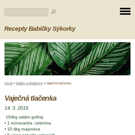
Recepty Babičky Sýkorky
Úvod
»
Saláty a předkrmy
»
Vaječná tlačenka
Vaječná tlačenka
14. 3. 2016
10dkg salám gothaj
• 1 moravanka -zelenina
• 10 dkg majonéza