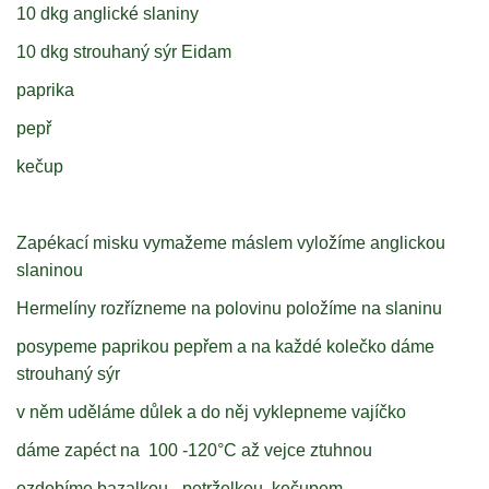
10 dkg anglické slaniny
10 dkg strouhaný sýr Eidam
paprika
pepř
kečup
Zapékací misku vymažeme máslem vyložíme anglickou
slaninou
Hermelíny rozřízneme na polovinu položíme na slaninu
posypeme paprikou pepřem a na každé kolečko dáme
strouhaný sýr
v něm uděláme důlek a do něj vyklepneme vajíčko
dáme zapéct na 100 -120°C až vejce ztuhnou
ozdobíme bazalkou - petrželkou kečupem