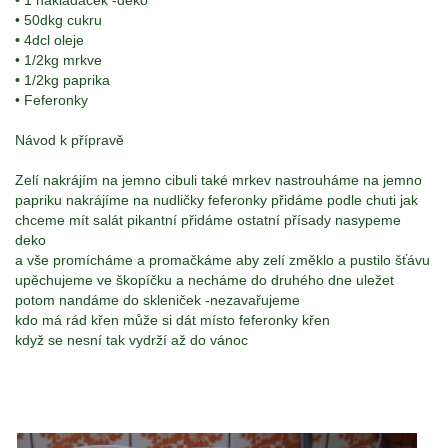
• 1 nakládáček -deko
• 50dkg cukru
• 4dcl oleje
• 1/2kg mrkve
• 1/2kg paprika
• Feferonky
Návod k přípravě
Zelí nakrájím na jemno cibuli také mrkev nastrouháme na jemno
papriku nakrájíme na nudličky feferonky přidáme podle chuti jak
chceme mít salát pikantní přidáme ostatní přísady nasypeme
deko
a vše promícháme a promačkáme aby zelí změklo a pustilo šťávu
upěchujeme ve škopíčku a necháme do druhého dne uležet
potom nandáme do skleniček -nezavařujeme
kdo má rád křen může si dát místo feferonky křen
když se nesní tak vydrží až do vánoc