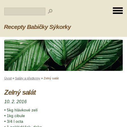
Recepty Babičky Sýkorky
Úvod
»
Saláty a předkrmy
»
Zelný salát
Zelný salát
10. 2. 2016
• 5kg hlávkové zelí
• 1kg cibule
• 3/4 l octa