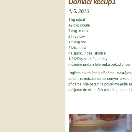
Domácí kečup1
4. 5. 2016
1 kg rajčat
12 dkg cibule
7 dkg cukru
2 hřebíčky
1,5 dkg soli
2 lžíce octa
na špičku nože skořice
1/2 lžičky sladké papriky
můžeme přidat i feferonku pokud chce
Rajčata nakrájíme a přidáme nakrájen
potom rozmixujeme ponorným mixerem a
přidáme vše ostatní a povaříme ještě as
nalijeme do skleniček a sterilujeme asi