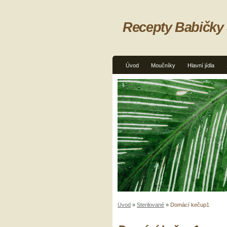
Recepty Babičky
Úvod
Moučníky
Hlavní jídla
Úvod
»
Sterilované
»
Domácí kečup1