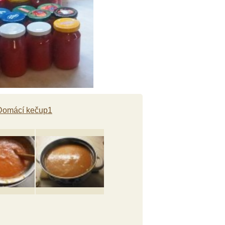
Domácí kečup1