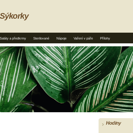
 Sýkorky
Saláty a předkrmy
Sterilované
Nápoje
Vaření v páře
Přílohy
Hodiny