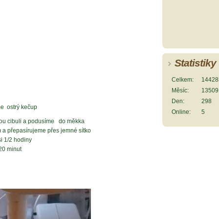
Statistiky
Celkem:
14428
Měsíc:
13509
Den:
298
me ostrý kečup
Online:
5
ou cibuli a podusíme do měkka
 přepasírujeme přes jemné sítko
i 1/2 hodiny
 20 minut