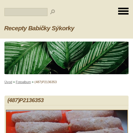
Recepty Babičky Sýkorky
Úvod
»
Fotoalbum
»
(487)P2136353
(487)P2136353