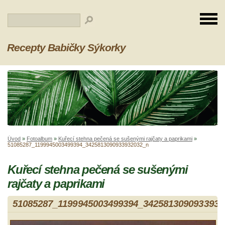
Recepty Babičky Sýkorky
Úvod
»
Fotoalbum
»
Kuřecí stehna pečená se sušenými rajčaty a paprikami
»
51085287_1199945003499394_3425813090933932032_n
Kuřecí stehna pečená se sušenými
rajčaty a paprikami
51085287_1199945003499394_3425813090933932