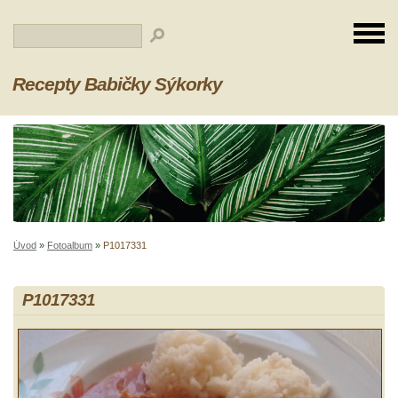
Recepty Babičky Sýkorky
Úvod
»
Fotoalbum
»
P1017331
P1017331