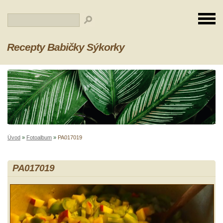
Recepty Babičky Sýkorky
Úvod
»
Fotoalbum
»
PA017019
PA017019