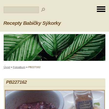
Recepty Babičky Sýkorky
Úvod
»
Fotoalbum
»
PB227162
PB227162