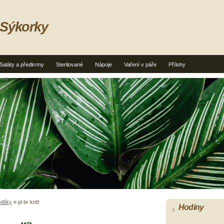
 Sýkorky
Saláty a předkrmy
Sterilované
Nápoje
Vaření v páře
Přílohy
dlíky
»
pl br kn9
Hodiny