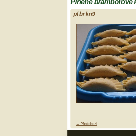
Plněné bramborové 
pl br kn9
← Předchozí