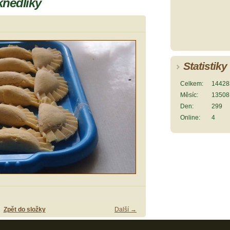
knedlíky
Statistiky
Celkem:
14428
Měsíc:
13508
Den:
299
Online:
4
Zpět do složky
Další →