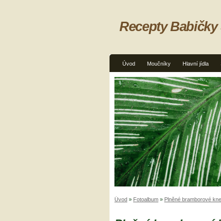
Recepty Babičky
Úvod
Moučníky
Hlavní jídla
Úvod
»
Fotoalbum
»
Plněné bramborové kne