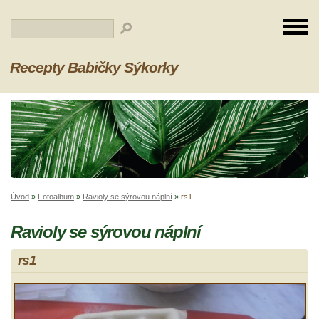
Recepty Babičky Sýkorky
Úvod
»
Fotoalbum
»
Ravioly se sýrovou náplní
»
rs1
Ravioly se sýrovou náplní
rs1