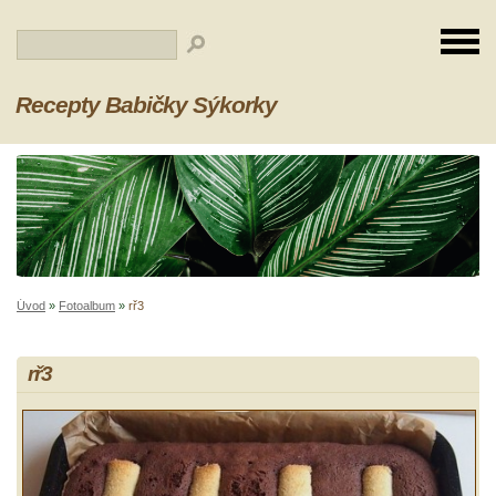
Recepty Babičky Sýkorky
Úvod
»
Fotoalbum
»
rř3
rř3