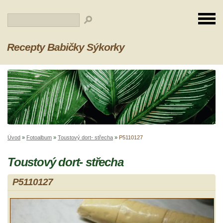
Recepty Babičky Sýkorky
Úvod
»
Fotoalbum
»
Toustový dort- střecha
»
P5110127
Toustový dort- střecha
P5110127