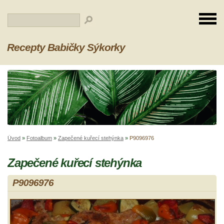
Recepty Babičky Sýkorky
Úvod
»
Fotoalbum
»
Zapečené kuřecí stehýnka
»
P9096976
Zapečené kuřecí stehýnka
P9096976