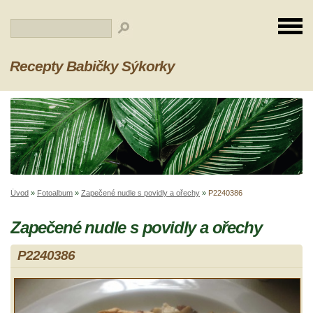
Recepty Babičky Sýkorky
Úvod
»
Fotoalbum
»
Zapečené nudle s povidly a ořechy
»
P2240386
Zapečené nudle s povidly a ořechy
P2240386