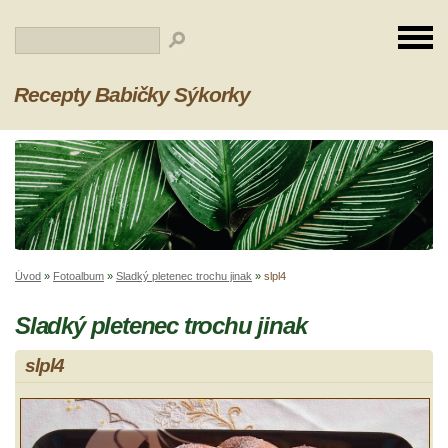
Recepty Babičky Sýkorky
Úvod
»
Fotoalbum
»
Sladký pletenec trochu jinak
»
slpl4
Sladký pletenec trochu jinak
slpl4