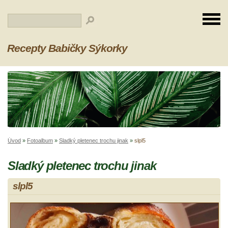
Recepty Babičky Sýkorky
Úvod
»
Fotoalbum
»
Sladký pletenec trochu jinak
»
slpl5
Sladký pletenec trochu jinak
slpl5